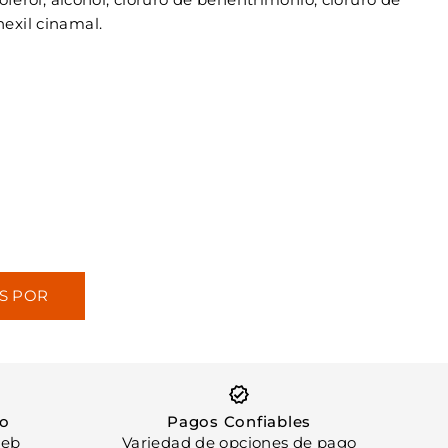
hexil cinamal.
S POR
RTE
so
Pagos Confiables
web
Variedad de opciones de pago