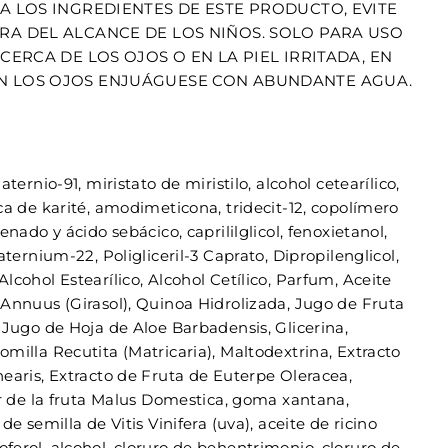
A LOS INGREDIENTES DE ESTE PRODUCTO, EVITE
RA DEL ALCANCE DE LOS NIÑOS. SOLO PARA USO
 CERCA DE LOS OJOS O EN LA PIEL IRRITADA, EN
N LOS OJOS ENJUÁGUESE CON ABUNDANTE AGUA.
ternio-91, miristato de miristilo, alcohol cetearílico,
ca de karité, amodimeticona, tridecit-12, copolímero
enado y ácido sebácico, caprililglicol, fenoxietanol,
aternium-22, Poligliceril-3 Caprato, Dipropilenglicol,
lcohol Estearílico, Alcohol Cetílico, Parfum, Aceite
Annuus (Girasol), Quinoa Hidrolizada, Jugo de Fruta
 Jugo de Hoja de Aloe Barbadensis, Glicerina,
milla Recutita (Matricaria), Maltodextrina, Extracto
earis, Extracto de Fruta de Euterpe Oleracea,
ar de la fruta Malus Domestica, goma xantana,
de semilla de Vitis Vinifera (uva), aceite de ricino
erol, alcohol, cloruro de behentrimonio, cloruro de