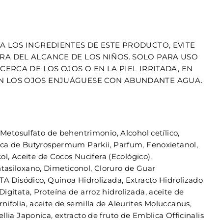
A LOS INGREDIENTES DE ESTE PRODUCTO, EVITE
RA DEL ALCANCE DE LOS NIÑOS. SOLO PARA USO
 CERCA DE LOS OJOS O EN LA PIEL IRRITADA, EN
N LOS OJOS ENJUÁGUESE CON ABUNDANTE AGUA.
 Metosulfato de behentrimonio, Alcohol cetílico,
teca de Butyrospermum Parkii, Parfum, Fenoxietanol,
icol, Aceite de Cocos Nucifera (Ecológico),
asiloxano, Dimeticonol, Cloruro de Guar
TA Disódico, Quinoa Hidrolizada, Extracto Hidrolizado
igitata, Proteína de arroz hidrolizada, aceite de
ifolia, aceite de semilla de Aleurites Moluccanus,
llia Japonica, extracto de fruto de Emblica Officinalis