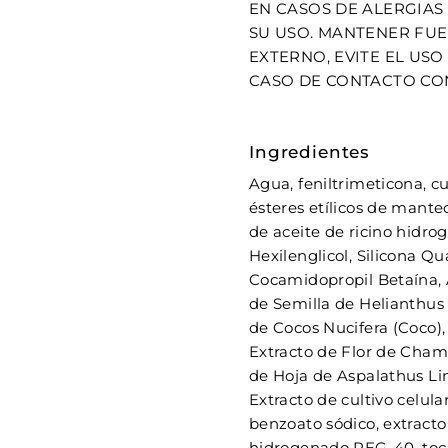
EN CASOS DE ALERGIAS 
SU USO. MANTENER FUE
EXTERNO, EVITE EL USO
CASO DE CONTACTO CO
Ingredientes
Agua, feniltrimeticona, cua
ésteres etílicos de mante
de aceite de ricino hidrog
Hexilenglicol, Silicona Qu
Cocamidopropil Betaína, A
de Semilla de Helianthus 
de Cocos Nucifera (Coco),
Extracto de Flor de Chamo
de Hoja de Aspalathus Lin
Extracto de cultivo celul
benzoato sódico, extracto 
hidrogenado PEG-40, tocof