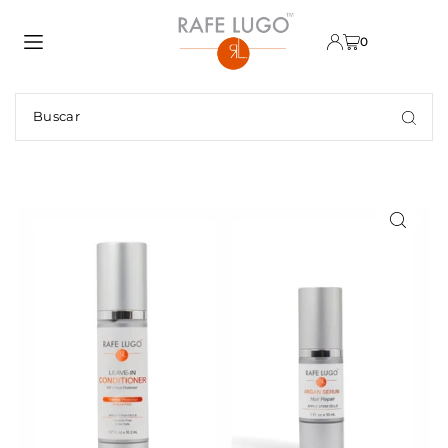
TRANSLATION MISSING: ES.ACCESSIBILITY.SKIP_TO_TEXT
0